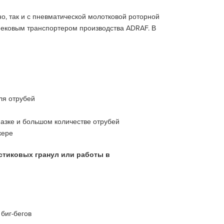
о, так и с пневматической молотковой роторной
нековым транспортером производства ADRAF. В
ля отрубей
азке и большом количестве отрубей
кере
стиковых гранул или работы в
 биг-бегов