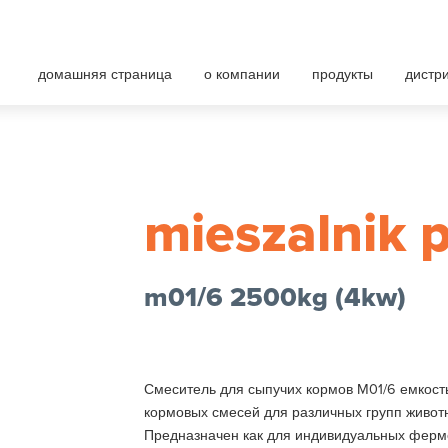
nt maszyn rolniczych
домашняя страница
о компании
продукты
дистр
mieszalnik p
m01/6 2500kg (4kw)
Смеситель для сыпучих кормов M01/6 емкост
кормовых смесей для различных групп живот
Предназначен как для индивидуальных ферме