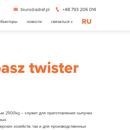
biuro@adraf.pl
+48 793 206 014
RU
ибьюторы
новости
связаться с
asz twister
ью 2500kg – служит для приготовления сыпучих
ных.
рских хозяйств, так и для производственных