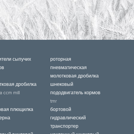
ители сыпучих
роторная
ов
пневматическая
молотковая дробилка
тковая дробилка
шнековый
a ccm mill
пододвигатель кормов
tmr
овая плющилка
бортовой
зерна
гидравлический
транспортер