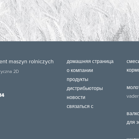
ent maszyn rolniczych
домашняя страница
смес
корм
о компании
bryczna 2D
продукты
моло
дистрибьюторы
14
vader
новости
связаться с
валк
для 