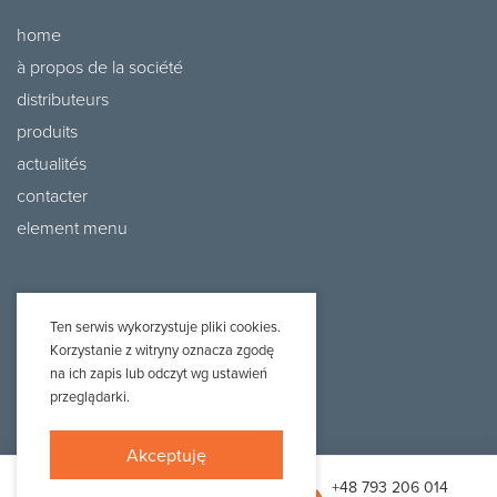
home
à propos de la société
distributeurs
produits
actualités
contacter
element menu
Ten serwis wykorzystuje pliki cookies.
Korzystanie z witryny oznacza zgodę
na ich zapis lub odczyt wg ustawień
przeglądarki.
Projekt i realizacja:
Webtom.pl
© 2020 /
strony www Piła
Akceptuję
biuro@adraf.pl
+48 793 206 014