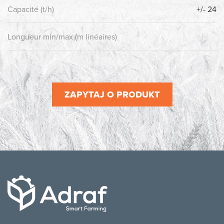
Capacité (t/h)
+/- 24
Longueur min/max (m linéaires)
ZAPYTAJ O PRODUKT