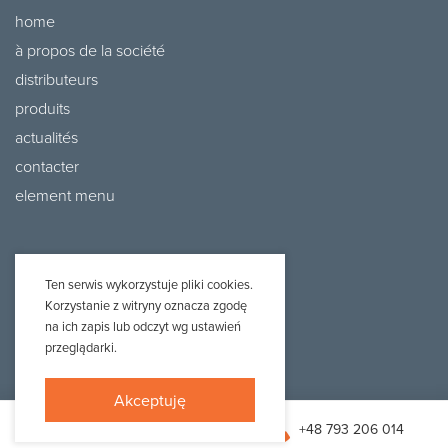
home
à propos de la société
distributeurs
produits
actualités
contacter
element menu
Ten serwis wykorzystuje pliki cookies.
Korzystanie z witryny oznacza zgodę
na ich zapis lub odczyt wg ustawień
przeglądarki.
Projekt i realizacja:
Webtom.pl
© 2020 /
strony www Piła
Akceptuję
biuro@adraf.pl
+48 793 206 014