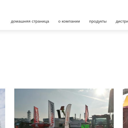
nt maszyn rolniczych
домашняя страница
о компании
продукты
дистр