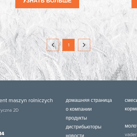
УЗНАТЬ БОЛЬШЕ
1
ent maszyn rolniczych
домашняя страница
смес
корм
о компании
bryczna 2D
продукты
моло
дистрибьюторы
14
vader
новости