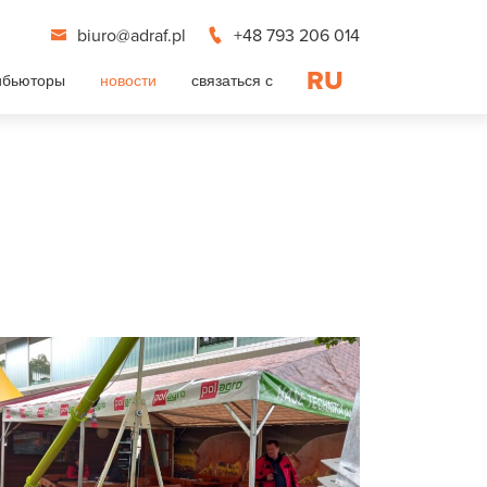
biuro@adraf.pl
+48 793 206 014
RU
ибьюторы
новости
связаться с