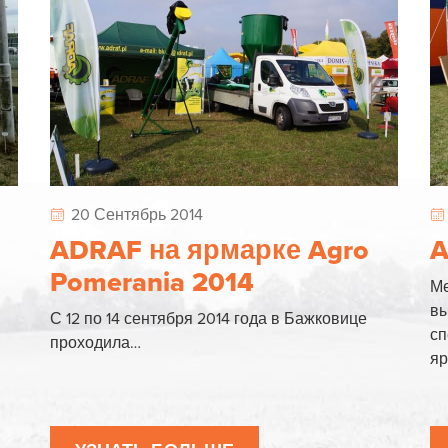
20 Сентябрь 2014
ADRAF на ярмарке Agro
A
Pomerania 2014
М
вы
С 12 по 14 сентября 2014 года в Бажковице
сп
проходила…
я