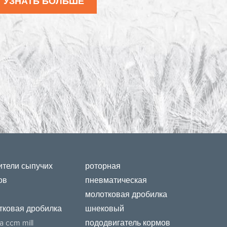
УЗНАТЬ БОЛЬШЕ
ители сыпучих
роторная
ов
пневматическая
молотковая дробилка
тковая дробилка
шнековый
a ccm mill
пододвигатель кормов