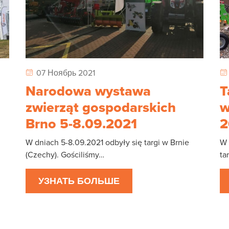
07 Ноябрь 2021
Narodowa wystawa
T
zwierząt gospodarskich
w
Brno 5-8.09.2021
2
W dniach 5-8.09.2021 odbyły się targi w Brnie
W 
(Czechy). Gościliśmy…
ta
УЗНАТЬ БОЛЬШЕ