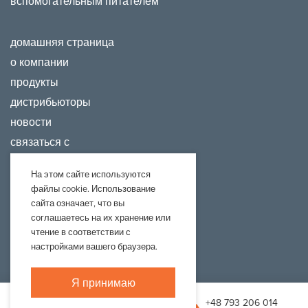
вспомогательным питателем
домашняя страница
о компании
продукты
дистрибьюторы
новости
связаться с
На этом сайте используются
файлы cookie. Использование
сайта означает, что вы
соглашаетесь на их хранение или
чтение в соответствии с
настройками вашего браузера.
Projekt i realizacja:
Webtom.pl
© 2020 /
strony www Piła
Я принимаю
biuro@adraf.pl
+48 793 206 014