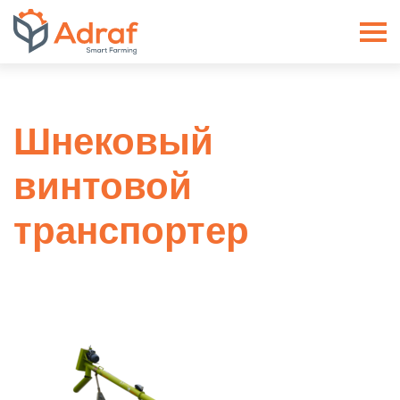
ADRAF // Producent maszyn roln
Шнековый
винтовой
транспортер