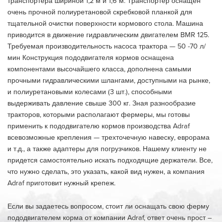
транспортера шириной 1,2 м и 1,6 м. Транспортер оснащен
очень прочной полиуретановой скребковой планкой для
тщательной очистки поверхности кормового стола. Машина
приводится в движение гидравлическим двигателем BMR 125.
Требуемая производительность насоса трактора — 50 -70 л/
мин Конструкция пододвигателя кормов оснащена
компонентами высочайшего класса, дополнена самыми
прочными гидравлическими шлангами, доступными на рынке,
и полиуретановыми колесами (3 шт.), способными
выдерживать давление свыше 300 кг. Зная разнообразие
тракторов, которыми располагают фермеры, мы готовы
применить к пододвигателю кормов производства Adraf
всевозможные крепления — трехточечную навеску, еврорама
и т.д., а также адаптеры для погрузчиков. Нашему клиенту не
придется самостоятельно искать подходящие держатели. Все,
что нужно сделать, это указать, какой вид нужен, а компания
Adraf приготовит нужный крепеж.
Если вы задаетесь вопросом, стоит ли оснащать свою ферму
пододвигателем корма от компании Adraf, ответ очень прост –