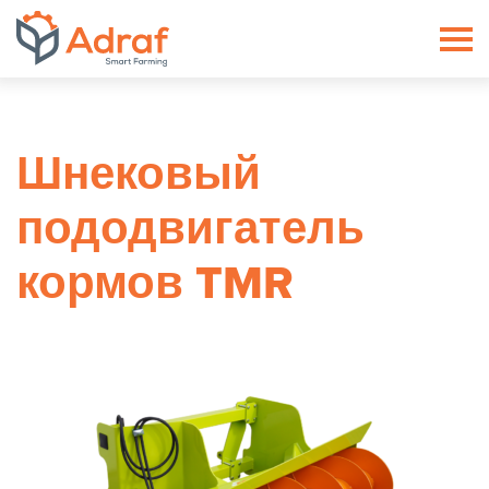
ADRAF // Producent maszyn roln
Шнековый
пододвигатель
кормов TMR