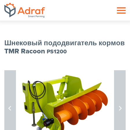
ADRAF // Producent maszyn roln
Шнековый пододвигатель кормов
TMR Racoon
PS1200