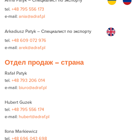
tel.
+48 795 556 173
e-mail:
ania@adraf.pl
Arkadiusz Patyk – Специалист по экспорту
tel.
+48 609 072 976
e-mail:
arek@adraf.pl
Отдел продаж – страна
Rafał Patyk
tel.
+48 793 206 014
e-mail:
biuro@adraf.pl
Hubert Guzek
tel.
+48 795 556 174
e-mail:
hubert@adraf.pl
Ilona Markiewicz
tel.
+48 696 043 698