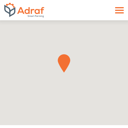
ADRAF // Producent maszyn roln
Связаться с