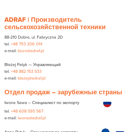
ADRAF | Производитель
сельскохозяйственной техники
88-210 Dobre, ul. Fabryczna 2D
tel.
+48 793 206 014
e-mail:
biuro@adraf.pl
Błażej Patyk — Управляющий
tel.
+48 882 153 533
e-mail:
blazej@adraf.pl
Отдел продаж – зарубежные страны
Iwona Sawa – Специалист по экспорту
tel.
+48 608 595 567
e-mail:
iwona@adraf.pl
Anna Patyk – Специалист по экспорту