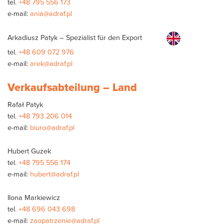
tel.
+48 795 556 173
e-mail:
ania@adraf.pl
Arkadiusz Patyk – Spezialist für den Export
tel.
+48 609 072 976
e-mail:
arek@adraf.pl
Verkaufsabteilung – Land
Rafał Patyk
tel.
+48 793 206 014
e-mail:
biuro@adraf.pl
Hubert Guzek
tel.
+48 795 556 174
e-mail:
hubert@adraf.pl
Ilona Markiewicz
tel.
+48 696 043 698
e-mail:
zaopatrzenie@adraf.pl