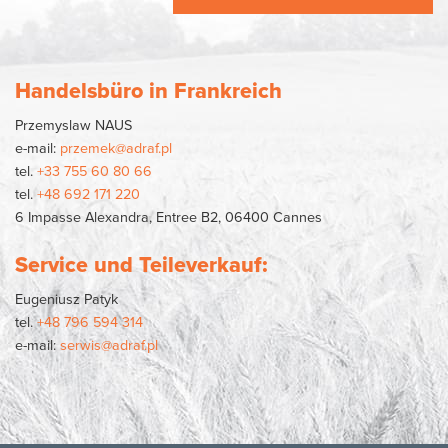
Handelsbüro in Frankreich
Przemyslaw NAUS
e-mail:
przemek@adraf.pl
tel.
+33 755 60 80 66
tel.
+48 692 171 220
6 Impasse Alexandra, Entree B2, 06400 Cannes
Service und Teileverkauf:
Eugeniusz Patyk
tel.
+48 796 594 314
e-mail:
serwis@adraf.pl