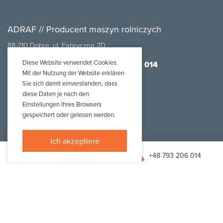
ADRAF // Producent maszyn rolniczych
88-210 Dobre, ul. Fabryczna 2D
Diese Website verwendet Cookies.
biuro@adraf.pl
+48 793 206 014
Mit der Nutzung der Website erklären
Sie sich damit einverstanden, dass
futtermischmaschine für schüttgut
diese Daten je nach den
Einstellungen Ihres Browsers
hammermühle mit saug- und druckrohr
gespeichert oder gelesen werden.
hammermühle vadera ccm mill
tmr-futterschieber
Ich akzeptiere
walzengetreidequetsche
biuro@adraf.pl
+48 793 206 014
hydraulischer schneckenförderer (für anhänger)
schneckenförderer mit einlauf
schrägschneckenförderer mit einfüllkorb
vertikaler schneckenförderer mit einfüllkorb
vertikaler schneckenförderer mit zusätzlicher zuführung