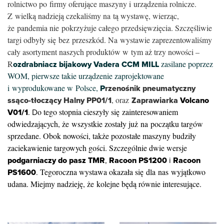
rolnictwo po firmy oferujące maszyny i urządzenia rolnicze.
Z wielką nadzieją czekaliśmy na tą wystawę, wierząc,
że pandemia nie pokrzyżuje całego przedsięwzięcia. Szczęśliwie
targi odbyły się bez przeszkód. Na wystawie zaprezentowaliśmy
cały asortyment naszych produktów w tym aż trzy nowości –
R
ozdrabniacz bijakowy Vadera CCM MILL
zasilane poprzez
WOM, pierwsze takie urządzenie zaprojektowane
i wyprodukowane w Polsce,
P
rzenośnik pneumatyczny
ssąco-tłoczący Halny PP01/1
, oraz
Zaprawiarka
Volcano
V01/1
. D
o tego stopnia cieszyły się zainteresowaniem
odwiedzających, że wszystkie zostały już na początku targów
sprzedane. Obok nowości, także pozostałe maszyny budziły
zaciekawienie targowych gości.
Szczególnie dwie wersje
podgarniaczy do pasz TMR
,
Racoon PS1200
i
Racoon
PS1600
.
Tegoroczna wystawa okazała się dla nas wyjątkowo
udana. Miejmy nadzieję, że kolejne będą równie interesujące.