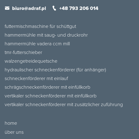
biuro@adraf.pl
+48 793 206 014
futtermischmaschine für schüttgut
hammermühle mit saug- und druckrohr
hammermühle vadera ccm mill
tmr-futterschieber
walzengetreidequetsche
hydraulischer schneckenförderer (für anhänger)
schneckenförderer mit einlauf
schrägschneckenförderer mit einfüllkorb
vertikaler schneckenförderer mit einfüllkorb
vertikaler schneckenförderer mit zusätzlicher zuführung
home
über uns