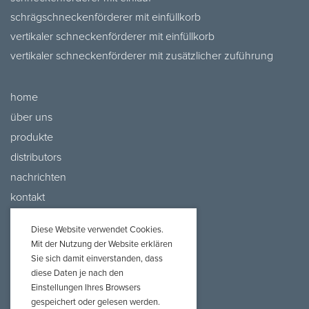
schrägschneckenförderer mit einfüllkorb
vertikaler schneckenförderer mit einfüllkorb
vertikaler schneckenförderer mit zusätzlicher zuführung
home
über uns
produkte
distributors
nachrichten
kontakt
Diese Website verwendet Cookies.
Mit der Nutzung der Website erklären
Sie sich damit einverstanden, dass
diese Daten je nach den
Einstellungen Ihres Browsers
gespeichert oder gelesen werden.
Projekt i realizacja:
Webtom.pl
© 2020 /
strony www Piła