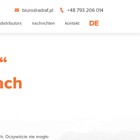
biuro@adraf.pl
+48 793 206 014
DE
distributors
nachrichten
kontakt
“
ach
ch. Oczywiście nie mogło