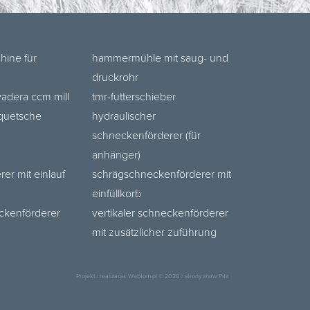
hine für
hammermühle mit saug- und
druckrohr
dera ccm mill
tmr-futterschieber
quetsche
hydraulischer
schneckenförderer (für
anhänger)
er mit einlauf
schrägschneckenförderer mit
einfüllkorb
eckenförderer
vertikaler schneckenförderer
mit zusätzlicher zuführung
Projekt i realizacja:
Webtom.pl
© 2020 /
strony www Piła