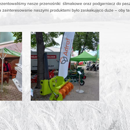
ezentowaliśmy nasze przenośniki ślimakowe oraz podgarniacz do pa
a zainteresowanie naszymi produktami było zaskakująco duże – oby tak