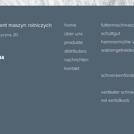
ent maszyn rolniczych
home
futtermischmasc
schüttgut
über uns
bryczna 2D
hammermühle va
produkte
walzengetreide
distributors
14
nachrichten
kontakt
schneckenförder
vertikaler schn
mit einfüllkorb