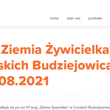
nt maszyn rolniczych
home
über uns
produkte
„Ziemia Żywicielka
skich Budziejowic
.08.2021
odbyły się po raz 47 targi „Ziemia Żywicielka“ w Czeskich Budziejowica