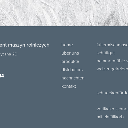
ent maszyn rolniczych
home
futtermischmasc
schüttgut
über uns
bryczna 2D
hammermühle va
produkte
walzengetreide
distributors
14
nachrichten
kontakt
schneckenförder
vertikaler schn
mit einfüllkorb