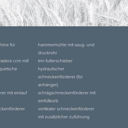
hine für
hammermühle mit saug- und
druckrohr
dera ccm mill
tmr-futterschieber
quetsche
hydraulischer
schneckenförderer (für
anhänger)
er mit einlauf
schrägschneckenförderer mit
einfüllkorb
eckenförderer
vertikaler schneckenförderer
mit zusätzlicher zuführung