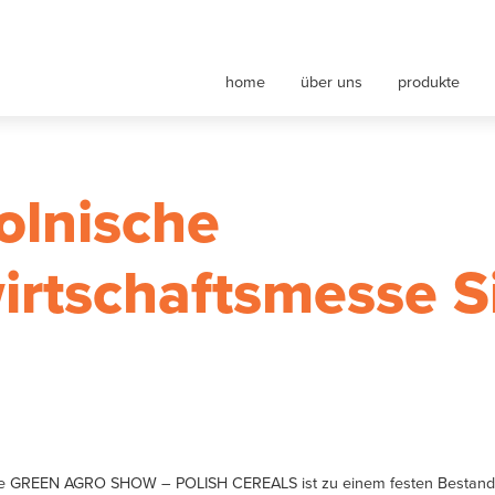
nt maszyn rolniczych
home
über uns
produkte
olnische
rtschaftsmesse Si
se GREEN AGRO SHOW – POLISH CEREALS ist zu einem festen Bestandt