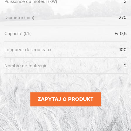
Puissance du moteur (kW)
3
Diamètre (mm)
270
Capacité (t/h)
+/-0,5
Longueur des rouleaux
100
Nombre de rouleaux
2
ZAPYTAJ O PRODUKT