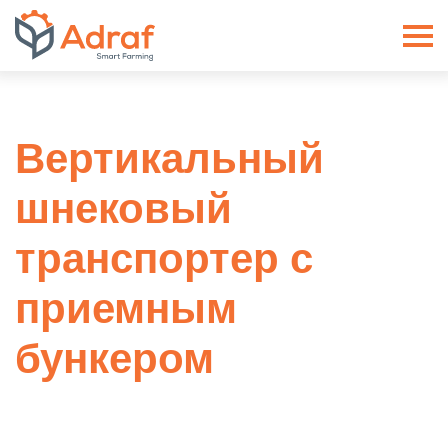
ADRAF // Producent maszyn roln
Вертикальный
шнековый
транспортер с
приемным
бункером