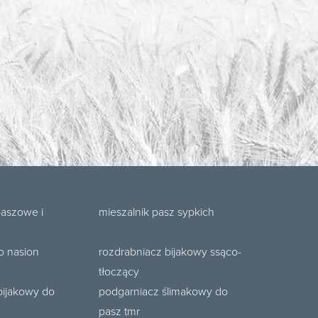
paszowe i
mieszalnik pasz sypkich
o nasion
rozdrabniacz bijakowy ssąco-
tłoczący
bijakowy do
podgarniacz ślimakowy do
pasz tmr