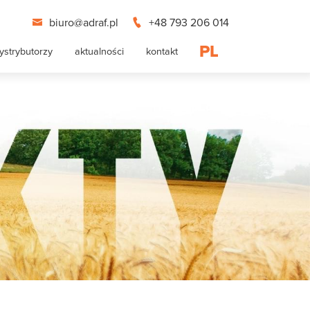
biuro@adraf.pl
+48 793 206 014
PL
ystrybutorzy
aktualności
kontakt