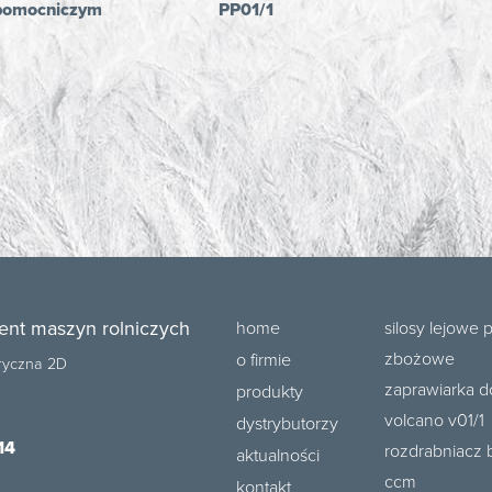
 pomocniczym
PP01/1
ent maszyn rolniczych
home
silosy lejowe 
zbożowe
o firmie
bryczna 2D
zaprawiarka d
produkty
volcano v01/1
dystrybutorzy
14
rozdrabniacz 
aktualności
ccm
kontakt