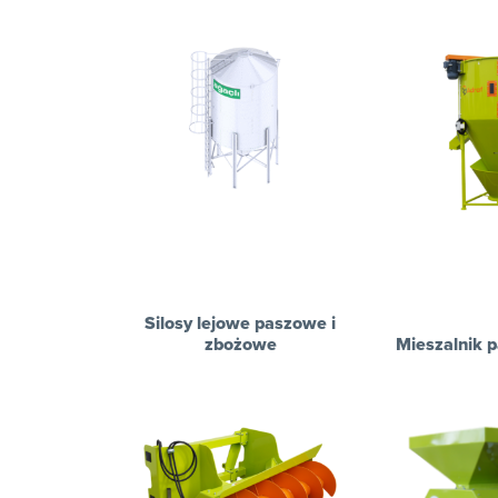
Silosy lejowe paszowe i
zbożowe
Mieszalnik p