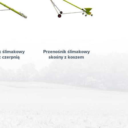
k ślimakowy
Przenośnik ślimakowy
z czerpnią
skośny z koszem