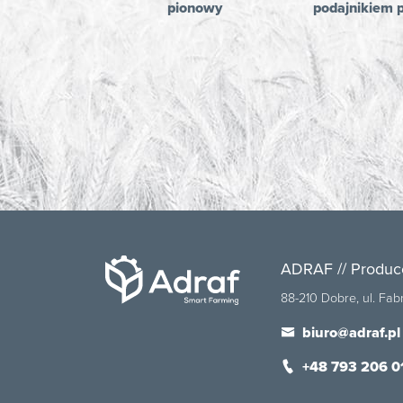
pionowy
podajnikiem
ADRAF // Produc
88-210 Dobre, ul. Fa
biuro@adraf.pl
+48 793 206 0