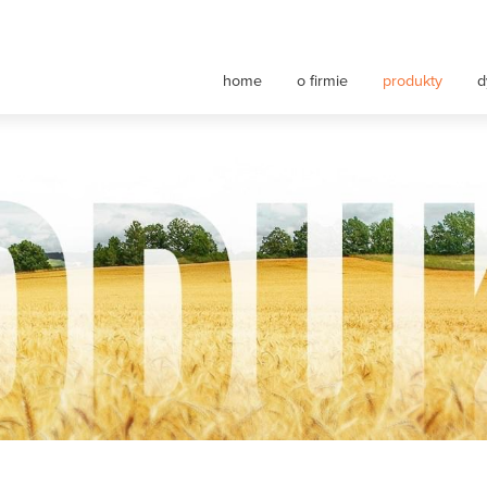
nt maszyn rolniczych
home
o firmie
produkty
d