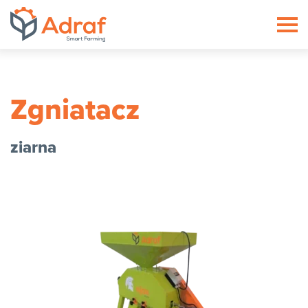
ADRAF // Producent maszyn roln
Zgniatacz
ziarna