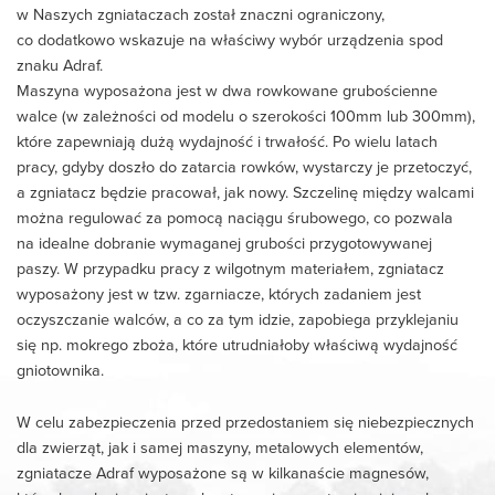
w Naszych zgniataczach został znaczni ograniczony,
co dodatkowo wskazuje na właściwy wybór urządzenia spod
znaku Adraf.
Maszyna wyposażona jest w dwa rowkowane grubościenne
walce (w zależności od modelu o szerokości 100mm lub 300mm),
które zapewniają dużą wydajność i trwałość. Po wielu latach
pracy, gdyby doszło do zatarcia rowków, wystarczy je przetoczyć,
a zgniatacz będzie pracował, jak nowy. Szczelinę między walcami
można regulować za pomocą naciągu śrubowego, co pozwala
na idealne dobranie wymaganej grubości przygotowywanej
paszy. W przypadku pracy z wilgotnym materiałem, zgniatacz
wyposażony jest w tzw. zgarniacze, których zadaniem jest
oczyszczanie walców, a co za tym idzie, zapobiega przyklejaniu
się np. mokrego zboża, które utrudniałoby właściwą wydajność
gniotownika.
W celu zabezpieczenia przed przedostaniem się niebezpiecznych
dla zwierząt, jak i samej maszyny, metalowych elementów,
zgniatacze Adraf wyposażone są w kilkanaście magnesów,