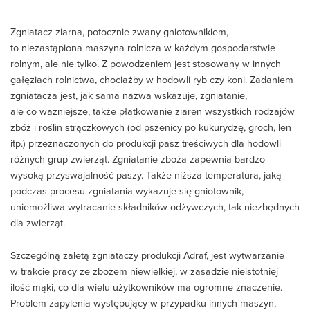
Zgniatacz ziarna, potocznie zwany gniotownikiem,
to niezastąpiona maszyna rolnicza w każdym gospodarstwie
rolnym, ale nie tylko. Z powodzeniem jest stosowany w innych
gałęziach rolnictwa, chociażby w hodowli ryb czy koni. Zadaniem
zgniatacza jest, jak sama nazwa wskazuje, zgniatanie,
ale co ważniejsze, także płatkowanie ziaren wszystkich rodzajów
zbóż i roślin strączkowych (od pszenicy po kukurydzę, groch, len
itp.) przeznaczonych do produkcji pasz treściwych dla hodowli
różnych grup zwierząt. Zgniatanie zboża zapewnia bardzo
wysoką przyswajalność paszy. Także niższa temperatura, jaką
podczas procesu zgniatania wykazuje się gniotownik,
uniemożliwa wytracanie składników odżywczych, tak niezbędnych
dla zwierząt.
Szczególną zaletą zgniataczy produkcji Adraf, jest wytwarzanie
w trakcie pracy ze zbożem niewielkiej, w zasadzie nieistotniej
ilość mąki, co dla wielu użytkowników ma ogromne znaczenie.
Problem zapylenia występujący w przypadku innych maszyn,