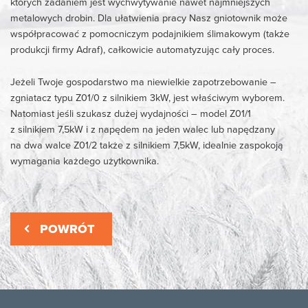
których zadaniem jest wychwytywanie nawet najmniejszych
metalowych drobin. Dla ułatwienia pracy Nasz gniotownik może
współpracować z pomocniczym podajnikiem ślimakowym (także
produkcji firmy Adraf), całkowicie automatyzując cały proces.
Jeżeli Twoje gospodarstwo ma niewielkie zapotrzebowanie –
zgniatacz typu Z01/0 z silnikiem 3kW, jest właściwym wyborem.
Natomiast jeśli szukasz dużej wydajności – model Z01/1
z silnikiem 7,5kW i z napędem na jeden walec lub napędzany
na dwa walce Z01/2 także z silnikiem 7,5kW, idealnie zaspokoją
wymagania każdego użytkownika.
POWRÓT