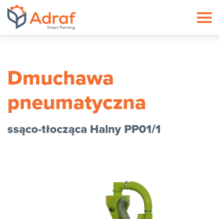
ADRAF // Producent maszyn roln
Dmuchawa
pneumatyczna
ssąco-tłocząca Halny PP01/1