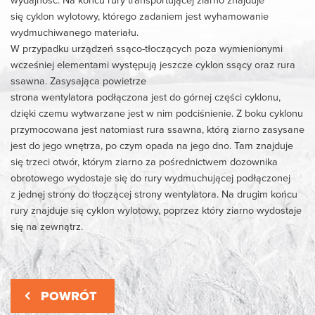
się cyklon wylotowy, którego zadaniem jest wyhamowanie
wydmuchiwanego materiału.
W przypadku urządzeń ssąco-tłoczących poza wymienionymi
wcześniej elementami występują jeszcze cyklon ssący oraz rura
ssawna. Zasysająca powietrze
strona wentylatora podłączona jest do górnej części cyklonu,
dzięki czemu wytwarzane jest w nim podciśnienie. Z boku cyklonu
przymocowana jest natomiast rura ssawna, którą ziarno zasysane
jest do jego wnętrza, po czym opada na jego dno. Tam znajduje
się trzeci otwór, którym ziarno za pośrednictwem dozownika
obrotowego wydostaje się do rury wydmuchującej podłączonej
z jednej strony do tłoczącej strony wentylatora. Na drugim końcu
rury znajduje się cyklon wylotowy, poprzez który ziarno wydostaje
się na zewnątrz.
POWRÓT