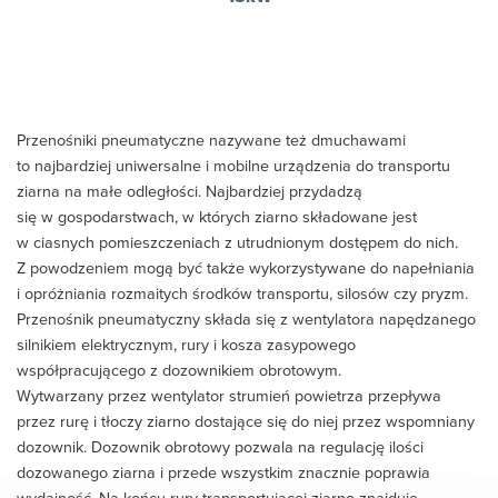
Przenośniki pneumatyczne nazywane też dmuchawami
to najbardziej uniwersalne i mobilne urządzenia do transportu
ziarna na małe odległości. Najbardziej przydadzą
się w gospodarstwach, w których ziarno składowane jest
w ciasnych pomieszczeniach z utrudnionym dostępem do nich.
Z powodzeniem mogą być także wykorzystywane do napełniania
i opróżniania rozmaitych środków transportu, silosów czy pryzm.
Przenośnik pneumatyczny składa się z wentylatora napędzanego
silnikiem elektrycznym, rury i kosza zasypowego
współpracującego z dozownikiem obrotowym.
Wytwarzany przez wentylator strumień powietrza przepływa
przez rurę i tłoczy ziarno dostające się do niej przez wspomniany
dozownik. Dozownik obrotowy pozwala na regulację ilości
dozowanego ziarna i przede wszystkim znacznie poprawia
wydajność. Na końcu rury transportującej ziarno znajduje