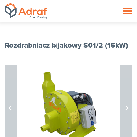
ADRAF // Producent maszyn roln
Rozdrabniacz bijakowy S01/2 (15kW)